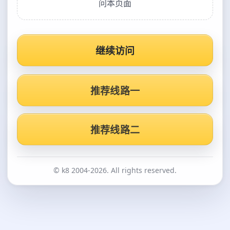
问本页面
继续访问
推荐线路一
推荐线路二
© k8 2004-2026. All rights reserved.