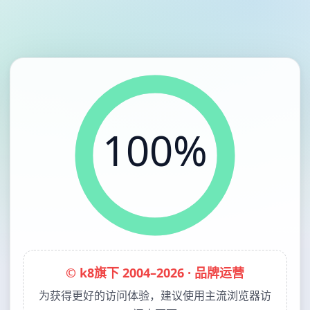
100%
© k8旗下 2004–2026 · 品牌运营
为获得更好的访问体验，建议使用主流浏览器访